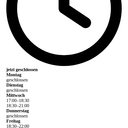
jetzt geschlossen
Montag
geschlossen
Dienstag
geschlossen
Mittwoch
17
:
00
–
18
:
30
18
:
30
–
21
:
00
Donnerstag
geschlossen
Freitag
18
:
30
–
22
:
00